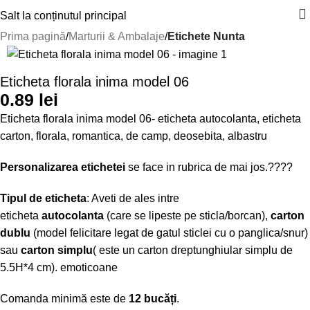
Salt la conținutul principal
Prima pagină
Marturii & Ambalaje
Etichete Nunta
Eticheta florala inima model 06
0.89
lei
Eticheta florala inima model 06- eticheta autocolanta, eticheta
carton, florala, romantica, de camp, deosebita, albastru
Personalizarea etichetei
se face in rubrica de mai jos.????
Tipul de eticheta
: Aveti de ales intre
eticheta
autocolanta
(care se lipeste pe sticla/borcan),
carton
dublu
(model felicitare legat de gatul sticlei cu o panglica/snur)
sau
carton simplu
( este un carton dreptunghiular simplu de
5.5H*4 cm). emoticoane
Comanda minimă este de
12 bucăți
.