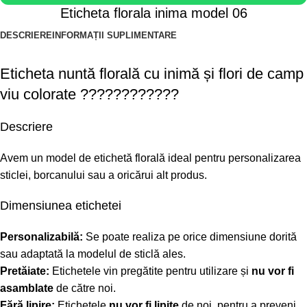
Eticheta florala inima model 06
DESCRIERE
INFORMAȚII SUPLIMENTARE
Eticheta nuntă florală cu inimă și flori de camp
viu colorate ????????????
Descriere
Avem un model de etichetă florală ideal pentru personalizarea
sticlei, borcanului sau a oricărui alt produs.
Dimensiunea etichetei
Personalizabilă:
Se poate realiza pe orice dimensiune dorită
sau adaptată la modelul de sticlă ales.
Pretăiate:
Etichetele vin pregătite pentru utilizare și
nu vor fi
asamblate
de către noi.
Fără lipire:
Etichetele
nu vor fi lipite
de noi, pentru a preveni