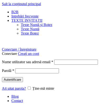
Salt la conținutul principal
B2B
Intrebări frecvente
TEXTE INVITAȚII
Texte Nuntă și Botez
Texte Nuntă
Texte Botez
Conectare / înregistrare
Conectare
Creați un cont
Nume utilizator sau adresă email
*
Parolă
*
Autentificare
Ați uitat parola?
Ține-mă minte
Blog
Contact