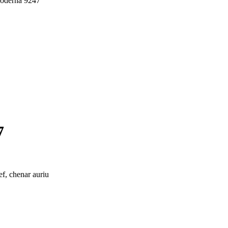
 moderna 9247
7
ef, chenar auriu