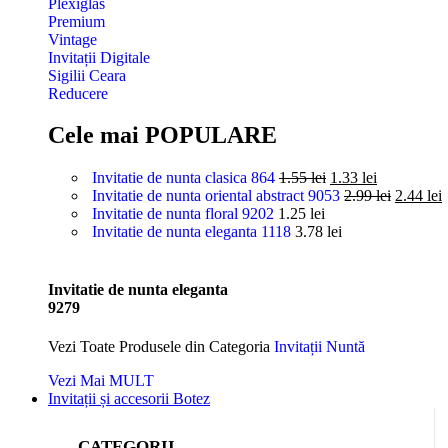
Plexiglas
Premium
Vintage
Invitații Digitale
Sigilii Ceara
Reducere
Cele mai POPULARE
Invitatie de nunta clasica 864
1.55
lei
1.33
lei
Invitatie de nunta oriental abstract 9053
2.99
lei
2.44
lei
Invitatie de nunta floral 9202
1.25
lei
Invitatie de nunta eleganta 1118
3.78
lei
Invitatie de nunta eleganta
9279
Vezi Toate Produsele din Categoria
Invitații Nuntă
Vezi Mai MULT
Invitații și accesorii Botez
CATEGORII