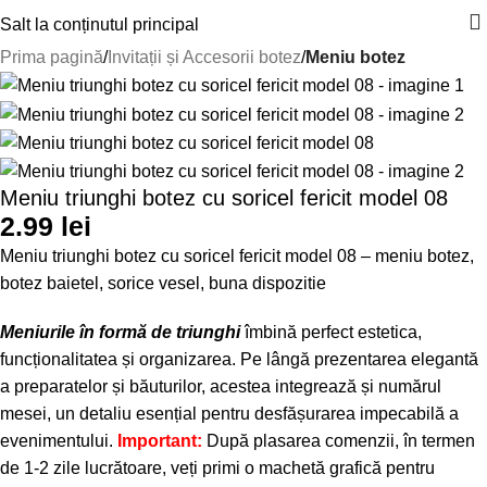
Salt la conținutul principal
Prima pagină
Invitații și Accesorii botez
Meniu botez
Meniu triunghi botez cu soricel fericit model 08
2.99
lei
Meniu triunghi botez cu soricel fericit model 08 – meniu botez,
botez baietel, sorice vesel, buna dispozitie
Meniurile în formă de triunghi
îmbină perfect estetica,
funcționalitatea și organizarea. Pe lângă prezentarea elegantă
a preparatelor și băuturilor, acestea integrează și numărul
mesei, un detaliu esențial pentru desfășurarea impecabilă a
evenimentului.
Important:
După plasarea comenzii, în termen
de 1-2 zile lucrătoare, veți primi o machetă grafică pentru