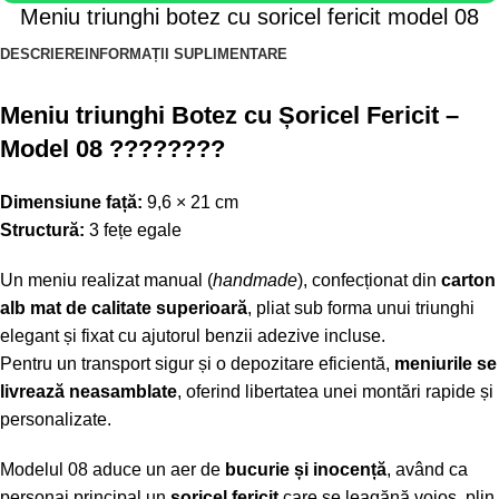
Meniu triunghi botez cu soricel fericit model 08
DESCRIERE
INFORMAȚII SUPLIMENTARE
Meniu triunghi Botez cu Șoricel Fericit –
Model 08 ????????
Dimensiune față:
9,6 × 21 cm
Structură:
3 fețe egale
Un meniu realizat manual (
handmade
), confecționat din
carton
alb mat de calitate superioară
, pliat sub forma unui triunghi
elegant și fixat cu ajutorul benzii adezive incluse.
Pentru un transport sigur și o depozitare eficientă,
meniurile se
livrează neasamblate
, oferind libertatea unei montări rapide și
personalizate.
Modelul 08 aduce un aer de
bucurie și inocență
, având ca
personaj principal un
șoricel fericit
care se leagănă voios, plin