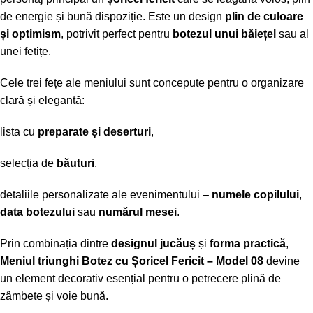
de energie și bună dispoziție. Este un design
plin de culoare
și optimism
, potrivit perfect pentru
botezul unui băiețel
sau al
unei fetițe.
Cele trei fețe ale meniului sunt concepute pentru o organizare
clară și elegantă:
lista cu
preparate și deserturi
,
selecția de
băuturi
,
detaliile personalizate ale evenimentului –
numele copilului
,
data botezului
sau
numărul mesei
.
Prin combinația dintre
designul jucăuș
și
forma practică
,
Meniul triunghi Botez cu Șoricel Fericit – Model 08
devine
un element decorativ esențial pentru o petrecere plină de
zâmbete și voie bună.