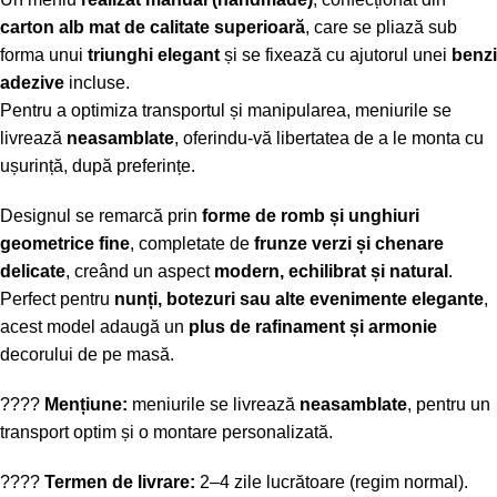
carton alb mat de calitate superioară
, care se pliază sub
forma unui
triunghi elegant
și se fixează cu ajutorul unei
benzi
adezive
incluse.
Pentru a optimiza transportul și manipularea, meniurile se
livrează
neasamblate
, oferindu-vă libertatea de a le monta cu
ușurință, după preferințe.
Designul se remarcă prin
forme de romb și unghiuri
geometrice fine
, completate de
frunze verzi și chenare
delicate
, creând un aspect
modern, echilibrat și natural
.
Perfect pentru
nunți, botezuri sau alte evenimente elegante
,
acest model adaugă un
plus de rafinament și armonie
decorului de pe masă.
????
Mențiune:
meniurile se livrează
neasamblate
, pentru un
transport optim și o montare personalizată.
????
Termen de livrare:
2–4 zile lucrătoare (regim normal).