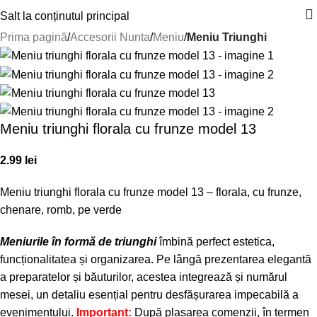
Salt la conținutul principal
Prima pagină
Accesorii Nunta
Meniu
Meniu Triunghi
Meniu triunghi florala cu frunze model 13
2.99
lei
Meniu triunghi florala cu frunze model 13 – florala, cu frunze,
chenare, romb, pe verde
Meniurile în formă de triunghi
îmbină perfect estetica,
funcționalitatea și organizarea. Pe lângă prezentarea elegantă
a preparatelor și băuturilor, acestea integrează și numărul
mesei, un detaliu esențial pentru desfășurarea impecabilă a
evenimentului.
Important:
După plasarea comenzii, în termen