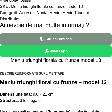
SKU:
Meniu triunghi florala cu frunze model 13
Categorii:
Accesorii Nunta
,
Meniu
,
Meniu Triunghi
Distribuie:
Ai nevoie de mai multe informații?
+40 772 089 959
WhatsApp
Meniu triunghi florala cu frunze model 13
DESCRIERE
INFORMAȚII SUPLIMENTARE
Meniu triunghi floral cu frunze – model 13
Dimensiune față:
9,6 × 21 cm
Structură:
3 fețe egale
Un meniu
realizat manual (handmade)
, confecționat din