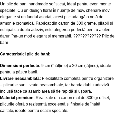
Un plic de bani handmade sofisticat, ideal pentru evenimente
speciale. Cu un design floral în nuanțe de mov, chenare mov
elegante și un fundal asortat, acest plic adaugă o notă de
armonie cromatică. Fabricat din carton de 300 grame, pliabil și
echipat cu dublu adeziv, este alegerea perfectă pentru a oferi
daruri într-un mod elegant și memorabil. ????????????
Plic de
bani
Caracteristici plic de bani:
Dimensiuni perfecte:
9 cm (înălțime) x 20 cm (lățime), ideale
pentru a păstra banii.
Livrare neasamblată:
Flexibilitate completă pentru organizare
– plicurile sunt livrate neasamblate, iar banda dublu adezivă
inclusă face ca asamblarea să fie rapidă și ușoară.
Material premium:
Realizate din carton mat de 300 gr offset,
plicurile oferă o rezistență excelentă și finisaje de înaltă
calitate, ideale pentru ocazii speciale.