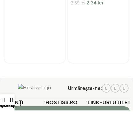
2.34
lei
2.59
lei
Urmărește-ne:
CLIENȚI
HOSTISS.RO
LINK-URI UTILE
agazin
WhatsApp
Telefon
Coș
Ai nevoie de mai multe informații?
+40 772
+40 772
comenzi@hosti