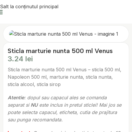
Salt la conținutul principal
Prima pagină
Marturii & Ambalaje
Sticle Mărturii
Sticla marturie nunta 500 ml Venus
3.24
lei
Sticla marturie nunta 500 ml Venus – sticla 500 ml,
Napoleon 500 ml, marturie nunta, sticla nunta,
sticla alcool, sticla sirop
Atentie
: dopul sau capacul ales se comanda
separat si
NU
este inclus in pretul sticlei! Mai jos se
poate selecta capacul, eticheta, cutia de prajitura
sau punga recomandata.