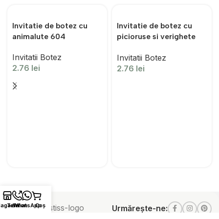
Invitatie de botez cu
Invitatie de botez cu
animalute 604
picioruse si verighete
618
Invitatii Botez
Invitatii Botez
2.76
lei
2.76
lei
agazin
Telefon
WhatsApp
Coș
Urmărește-ne: