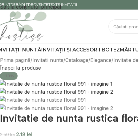
2B
INTREBĂRI FRECVENTE
TEXTE INVITAȚII
Salt la conținutul principal
NVITAȚII NUNTĂ
INVITAȚII ȘI ACCESORII BOTEZ
MĂRTU
Prima pagină
Invitatii nunta
Cataloage
Elegance
Invitatie d
Înapoi la produse
-13%
Invitatie de nunta rustica flor
2.18
lei
2.50
lei