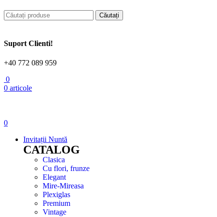
Căutați
Suport Clienti!
+40 772 089 959
0
0
articole
0
Invitații Nuntă
CATALOG
Clasica
Cu flori, frunze
Elegant
Mire-Mireasa
Plexiglas
Premium
Vintage