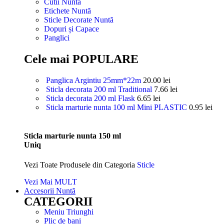
Cutii Nuntă
Etichete Nuntă
Sticle Decorate Nuntă
Dopuri și Capace
Panglici
Cele mai POPULARE
Panglica Argintiu 25mm*22m
20.00
lei
Sticla decorata 200 ml Traditional
7.66
lei
Sticla decorata 200 ml Flask
6.65
lei
Sticla marturie nunta 100 ml Mini PLASTIC
0.95
lei
Sticla marturie nunta 150 ml
Uniq
Vezi Toate Produsele din Categoria
Sticle
Vezi Mai MULT
Accesorii Nuntă
CATEGORII
Meniu Triunghi
Plic de bani