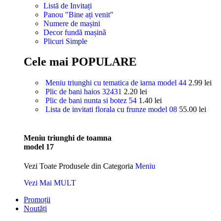
Listă de Invitați
Panou "Bine ați venit"
Numere de mașini
Decor fundă mașină
Plicuri Simple
Cele mai POPULARE
Meniu triunghi cu tematica de iarna model 44
2.99
lei
Plic de bani haios 32431
2.20
lei
Plic de bani nunta si botez 54
1.40
lei
Lista de invitati florala cu frunze model 08
55.00
lei
Meniu triunghi de toamna
model 17
Vezi Toate Produsele din Categoria
Meniu
Vezi Mai MULT
Promoții
Noutăți