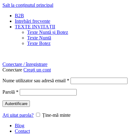
Salt la conținutul principal
B2B
Intrebări frecvente
TEXTE INVITAȚII
Texte Nuntă și Botez
Texte Nuntă
Texte Botez
Conectare / înregistrare
Conectare
Creați un cont
Nume utilizator sau adresă email
*
Parolă
*
Autentificare
Ați uitat parola?
Ține-mă minte
Blog
Contact