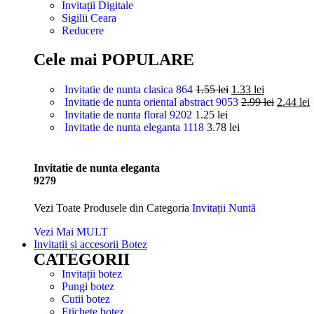
Invitații Digitale
Sigilii Ceara
Reducere
Cele mai POPULARE
Invitatie de nunta clasica 864
1.55
lei
1.33
lei
Invitatie de nunta oriental abstract 9053
2.99
lei
2.44
lei
Invitatie de nunta floral 9202
1.25
lei
Invitatie de nunta eleganta 1118
3.78
lei
Invitatie de nunta eleganta
9279
Vezi Toate Produsele din Categoria
Invitații Nuntă
Vezi Mai MULT
Invitații și accesorii Botez
CATEGORII
Invitații botez
Pungi botez
Cutii botez
Etichete botez