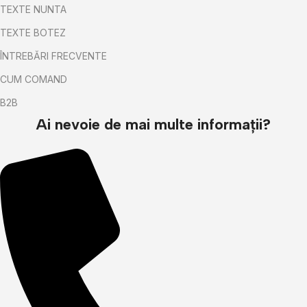
TEXTE NUNTA
TEXTE BOTEZ
ÎNTREBĂRI FRECVENTE
CUM COMAND
B2B
Ai nevoie de mai multe informații?