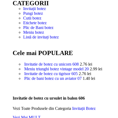
CATEGORII
Invitații botez
Pungi botez
Cutii botez
Etichete botez
Plic de Bani botez
Meniu botez
Listă de invitați botez
Cele mai POPULARE
Invitatie de botez cu unicorn 608
2.76
lei
Meniu triunghi botez vintage model 20
2.99
lei
Invitatie de botez cu tigrisor 605
2.76
lei
Plic de bani botez cu un aviator 07
1.40
lei
Invitatie de botez cu ursulet in balon 606
Vezi Toate Produsele din Categoria
Invitații Botez
Vezi Mai MULT