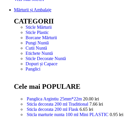
Mărturii și Ambalaje
CATEGORII
Sticle Mărturii
Sticle Plastic
Borcane Mărturii
Pungi Nuntă
Cutii Nuntă
Etichete Nuntă
Sticle Decorate Nuntă
Dopuri și Capace
Panglici
Cele mai POPULARE
Panglica Argintiu 25mm*22m
20.00
lei
Sticla decorata 200 ml Traditional
7.66
lei
Sticla decorata 200 ml Flask
6.65
lei
Sticla marturie nunta 100 ml Mini PLASTIC
0.95
lei