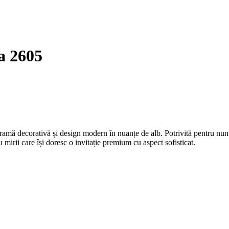
a 2605
amă decorativă și design modern în nuanțe de alb. Potrivită pentru nunți
u mirii care își doresc o invitație premium cu aspect sofisticat.