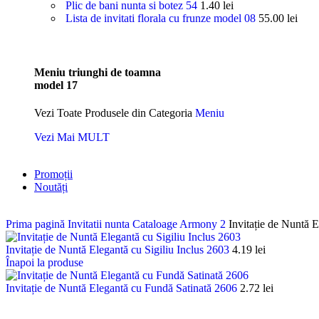
Plic de bani nunta si botez 54
1.40
lei
Lista de invitati florala cu frunze model 08
55.00
lei
Meniu triunghi de toamna
model 17
Vezi Toate Produsele din Categoria
Meniu
Vezi Mai MULT
Promoții
Noutăți
Prima pagină
Invitatii nunta
Cataloage
Armony 2
Invitație de Nuntă 
Invitație de Nuntă Elegantă cu Sigiliu Inclus 2603
4.19
lei
Înapoi la produse
Invitație de Nuntă Elegantă cu Fundă Satinată 2606
2.72
lei