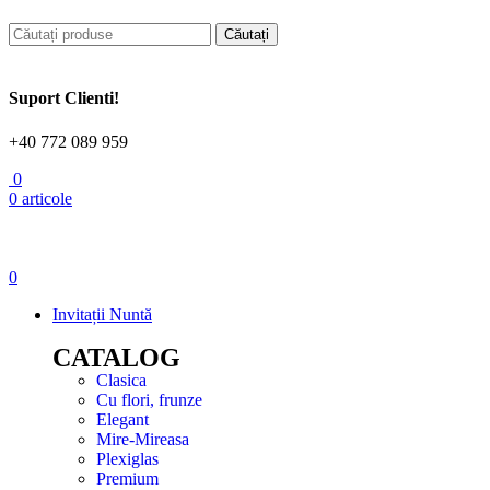
Căutați
Suport Clienti!
+40 772 089 959
0
0
articole
0
Invitații Nuntă
CATALOG
Clasica
Cu flori, frunze
Elegant
Mire-Mireasa
Plexiglas
Premium