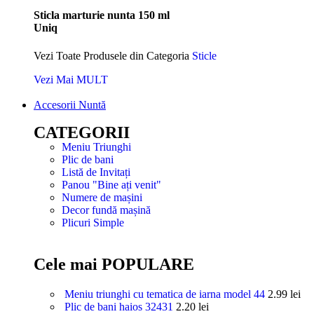
Sticla marturie nunta 150 ml
Uniq
Vezi Toate Produsele din Categoria
Sticle
Vezi Mai MULT
Accesorii Nuntă
CATEGORII
Meniu Triunghi
Plic de bani
Listă de Invitați
Panou "Bine ați venit"
Numere de mașini
Decor fundă mașină
Plicuri Simple
Cele mai POPULARE
Meniu triunghi cu tematica de iarna model 44
2.99
lei
Plic de bani haios 32431
2.20
lei