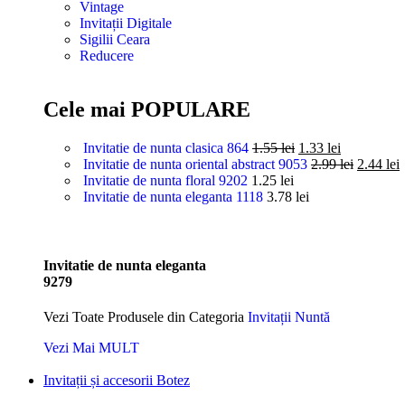
Vintage
Invitații Digitale
Sigilii Ceara
Reducere
Cele mai POPULARE
Invitatie de nunta clasica 864
1.55
lei
1.33
lei
Invitatie de nunta oriental abstract 9053
2.99
lei
2.44
lei
Invitatie de nunta floral 9202
1.25
lei
Invitatie de nunta eleganta 1118
3.78
lei
Invitatie de nunta eleganta
9279
Vezi Toate Produsele din Categoria
Invitații Nuntă
Vezi Mai MULT
Invitații și accesorii Botez