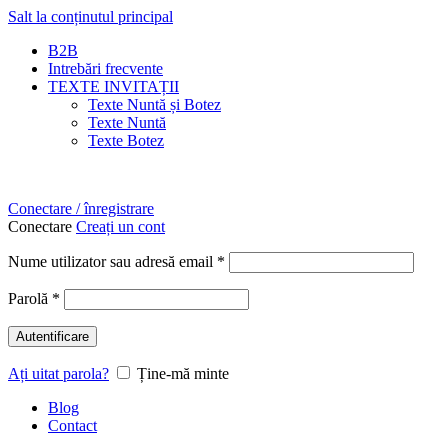
Salt la conținutul principal
B2B
Intrebări frecvente
TEXTE INVITAȚII
Texte Nuntă și Botez
Texte Nuntă
Texte Botez
Conectare / înregistrare
Conectare
Creați un cont
Nume utilizator sau adresă email
*
Parolă
*
Autentificare
Ați uitat parola?
Ține-mă minte
Blog
Contact