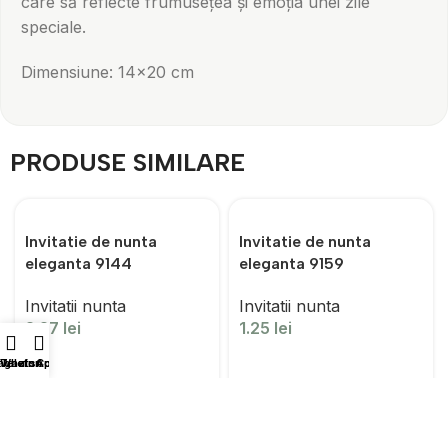
care să reflecte frumusețea și emoția unei zile
speciale.
Dimensiune: 14×20 cm
PRODUSE SIMILARE
Invitatie de nunta
Invitatie de nunta
eleganta 9144
eleganta 9159
Invitatii nunta
Invitatii nunta
2.27
lei
1.25
lei
agazin
WhatsApp
Telefon
Coș