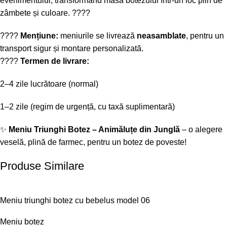
evenimentului, transformând masa botezului într-un loc plin de
zâmbete și culoare. ????
????
Mențiune:
meniurile se livrează
neasamblate
, pentru un
transport sigur și montare personalizată.
????
Termen de livrare:
2–4 zile lucrătoare (normal)
1–2 zile (regim de urgență, cu taxă suplimentară)
✨
Meniu Triunghi Botez – Animăluțe din Junglă
– o alegere
veselă, plină de farmec, pentru un botez de poveste!
Produse Similare
Meniu triunghi botez cu bebelus model 06
Meniu botez