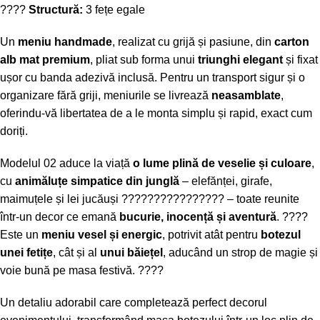
????
Structură:
3 fețe egale
Un
meniu handmade
, realizat cu grijă și pasiune, din
carton
alb mat premium
, pliat sub forma unui
triunghi elegant
și fixat
ușor cu banda adezivă inclusă. Pentru un transport sigur și o
organizare fără griji, meniurile se livrează
neasamblate
,
oferindu-vă libertatea de a le monta simplu și rapid, exact cum
doriți.
Modelul 02 aduce la viață
o lume plină de veselie și culoare
,
cu
animăluțe simpatice din junglă
– elefănței, girafe,
maimuțele și lei jucăuși ???????????????? – toate reunite
într-un decor ce emană
bucurie, inocență și aventură
. ????
Este un
meniu vesel și energic
, potrivit atât pentru
botezul
unei fetițe
, cât și al
unui băiețel
, aducând un strop de magie și
voie bună pe masa festivă. ????
Un detaliu adorabil care completează perfect decorul