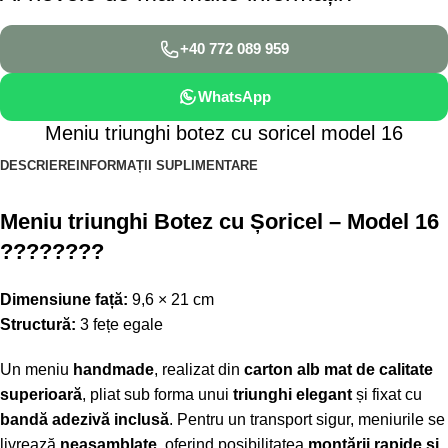
+40 772 089 959
WhatsApp
Meniu triunghi botez cu soricel model 16
DESCRIERE
INFORMAȚII SUPLIMENTARE
Meniu triunghi Botez cu Șoricel – Model 16
????????
Dimensiune față:
9,6 × 21 cm
Structură:
3 fețe egale
Un meniu
handmade
, realizat din
carton alb mat de calitate
superioară
, pliat sub forma unui
triunghi elegant
și fixat cu
bandă adezivă inclusă
. Pentru un transport sigur, meniurile se
livrează
neasamblate
, oferind posibilitatea
montării rapide și