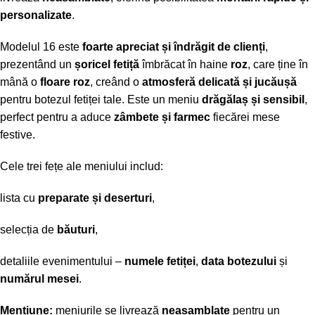
personalizate
.
Modelul 16 este
foarte apreciat și îndrăgit de clienți
,
prezentând un
șoricel fetiță
îmbrăcat în haine
roz
, care ține în
mână o
floare roz
, creând o
atmosferă delicată și jucăușă
pentru botezul fetiței tale. Este un meniu
drăgălaș și sensibil
,
perfect pentru a aduce
zâmbete și farmec
fiecărei mese
festive.
Cele trei fețe ale meniului includ:
lista cu
preparate și deserturi
,
selecția de
băuturi
,
detaliile evenimentului –
numele fetiței
,
data botezului
și
numărul mesei
.
Mențiune:
meniurile se livrează
neasamblate
pentru un