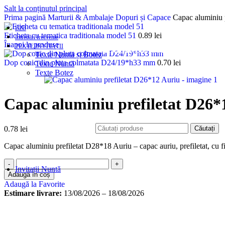
Salt la conținutul principal
Prima pagină
Marturii & Ambalaje
Dopuri și Capace
Capac aluminiu 
B2B
Eticheta cu tematica traditionala model 51
0.89
lei
Intrebări frecvente
Înapoi la produse
TEXTE INVITAȚII
LIVRARE GRATUITĂ LA PESTE 
Texte Nuntă și Botez
Dop conic din pluta colmatata D24/19*h33 mm
0.70
lei
Texte Nuntă
Texte Botez
Capac aluminiu prefiletat D26*
Căutați
0.78
lei
Capac aluminiu prefiletat D28*18 Auriu – capac auriu, prefiletat, cu 
Invitații Nuntă
Adaugă în coș
CATALOG
Adaugă la Favorite
Clasica
Estimare livrare:
13/08/2026 – 18/08/2026
Cu flori, frunze
Elegant
Mire-Mireasa