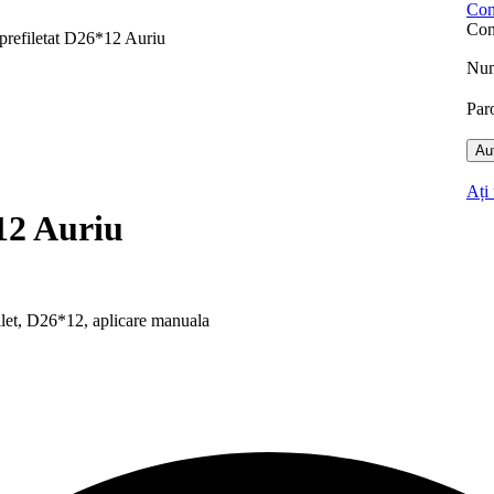
Cone
Con
prefiletat D26*12 Auriu
Num
Par
1850 LEI
Aut
Ați 
12 Auriu
filet, D26*12, aplicare manuala