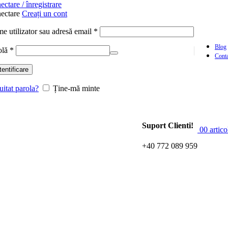
ctare / înregistrare
ectare
Creați un cont
e utilizator sau adresă email
*
Blog
olă
*
Conta
entificare
uitat parola?
Ține-mă minte
Suport Clienti!
0
0
artico
+40 772 089 959