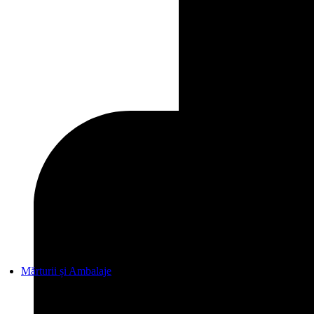
Pungi botez
Cutii botez
Etichete botez
Plic de Bani botez
Meniu botez
Listă de invitați botez
Cele mai POPULARE
Invitatie de botez cu unicorn 608
2.76
lei
Meniu triunghi botez vintage model 20
2.99
lei
Invitatie de botez cu tigrisor 605
2.76
lei
Plic de bani botez cu un aviator 07
1.40
lei
Invitatie de botez cu ursulet in balon 606
Vezi Toate Produsele din Categoria
Invitații Botez
Vezi Mai MULT
Mărturii și Ambalaje
CATEGORII
Sticle Mărturii
Sticle Plastic