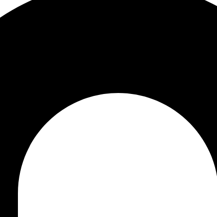
72
lei