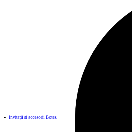
Plexiglas
Premium
Vintage
Invitații Digitale
Sigilii Ceara
Reducere
Cele mai POPULARE
Invitație de Nuntă Elegantă cu Monogramă Aurie 2602
2.
Invitatie de nunta clasica 864
1.55
lei
1.33
lei
Invitatie de nunta oriental abstract 9053
2.99
lei
2.44
lei
Invitatie de nunta floral 9202
1.25
lei
Invitatie de nunta eleganta
9279
Vezi Toate Produsele din Categoria
Invitații Nuntă
Vezi Mai MULT
Invitații și accesorii Botez
CATEGORII
Invitații botez