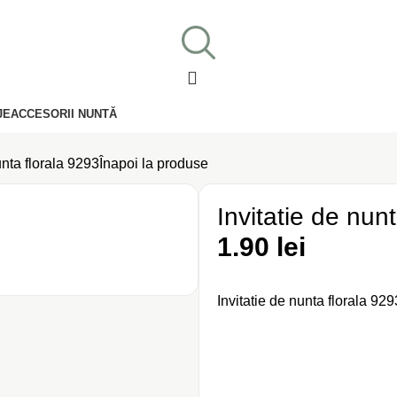
JE
ACCESORII NUNTĂ
unta florala 9293
Înapoi la produse
Invitatie de nun
1.90
lei
Invitatie de nunta florala 929