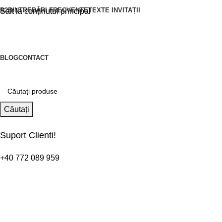
B2B
INTREBĂRI FRECVENTE
TEXTE INVITAȚII
Salt la conținutul principal
BLOG
CONTACT
Căutați
Suport Clienti!
+40 772 089 959