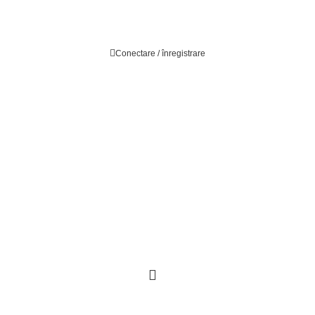
LIVRARE GRATUITĂ LA PESTE 1850 LEI
Conectare / înregistrare