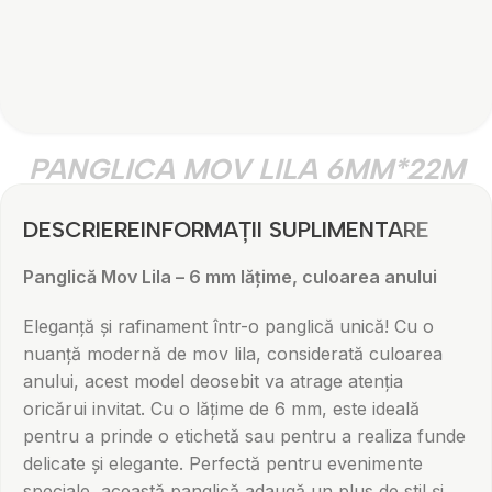
PANGLICA MOV LILA 6MM*22M
DESCRIERE
INFORMAȚII SUPLIMENTARE
Panglică Mov Lila – 6 mm lățime, culoarea anului
Eleganță și rafinament într-o panglică unică! Cu o
nuanță modernă de mov lila, considerată culoarea
anului, acest model deosebit va atrage atenția
oricărui invitat. Cu o lățime de 6 mm, este ideală
pentru a prinde o etichetă sau pentru a realiza funde
delicate și elegante. Perfectă pentru evenimente
speciale, această panglică adaugă un plus de stil și