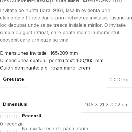
DESCRIERE
INFORMAȚII SUPLIMENTARE
RECENZII (0)
Invitatie de nunta floral 9161, iasa in evidenta prin
elementele florale dar si prin inchiderea invitatiei, lasand un
loc decupat unde sa se treaca initialele mirilor. O invitatie
simpla cu gust rafinat, care poate memora momentul
deosebit care urmeaza sa vina.
Dimensiunea invitatiei: 165/209 mm
Dimensiunea spatului pentru text: 100/165 mm
Culori dominante: alb, rozm maro, crem
Greutate
0.010 kg
Dimensiuni
16.5 × 21 × 0.02 cm
Recenzii
0 recenzii
Nu există recenzii până acum.